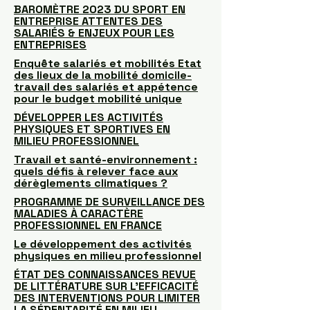
BAROMÈTRE 2023 DU SPORT EN
ENTREPRISE ATTENTES DES
SALARIÉS & ENJEUX POUR LES
ENTREPRISES
Enquête salariés et mobilités Etat
des lieux de la mobilité domicile-
travail des salariés et appétence
pour le budget mobilité unique
DÉVELOPPER LES ACTIVITÉS
PHYSIQUES ET SPORTIVES EN
MILIEU PROFESSIONNEL
Travail et santé-environnement :
quels défis à relever face aux
dérèglements climatiques ?
PROGRAMME DE SURVEILLANCE DES
MALADIES À CARACTÈRE
PROFESSIONNEL EN FRANCE
Le développement des activités
physiques en milieu professionnel
ÉTAT DES CONNAISSANCES REVUE
DE LITTÉRATURE SUR L’EFFICACITÉ
DES INTERVENTIONS POUR LIMITER
LA SÉDENTARITÉ EN MILIEU