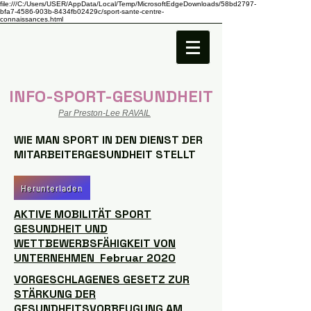
file:///C:/Users/USER/AppData/Local/Temp/MicrosoftEdgeDownloads/58bd2797-
bfa7-4586-903b-8434fb02429c/sport-sante-centre-
connaissances.html
INFO-SPORT-GESUNDHEIT
Par Preston-Lee RAVAIL
WIE MAN SPORT IN DEN DIENST DER
MITARBEITERGESUNDHEIT STELLT
Herunterladen
AKTIVE MOBILITÄT SPORT
GESUNDHEIT UND
WETTBEWERBSFÄHIGKEIT VON
UNTERNEHMEN Februar 2020
VORGESCHLAGENES GESETZ ZUR
STÄRKUNG DER
GESUNDHEITSVORBEUGUNG AM