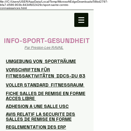
file:///C:/Users/USER/AppData/Local/Temp/MicrosoftEdgeDownloads/58bd2797-
bfa7-4586-903b-8434fb02429c/sport-sante-centre-
connaissances.html
INFO-SPORT-GESUNDHEIT
Par Preston-Lee RAVAIL
UMGEBUNG VON SPORTRÄUME
VORSCHRIFTEN FÜR
FITNESSAKTIVITÄTEN DDCS-DU 83
VOLLER STANDARD FITNESSRAUM
FICHE SALLES DE REMISE EN FORME
ACCES LIBRE
ADHESION A UNE SALLE USC
AVIS RELATIF LA SECURITE DES
SALLES DE REMISE EN FORME
REGLEMENTATION DES ERP