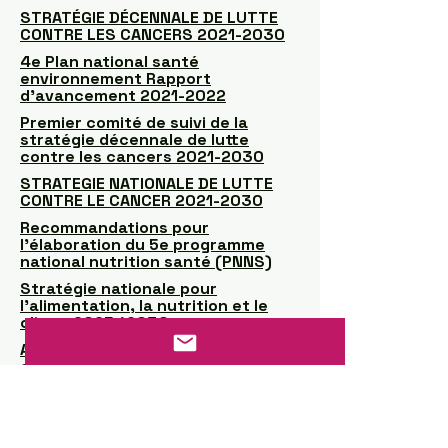
STRATÉGIE DÉCENNALE DE LUTTE
CONTRE LES CANCERS 2021-2030
4e Plan national santé
environnement Rapport
d'avancement 2021-2022
Premier comité de suivi de la
stratégie décennale de lutte
contre les cancers 2021-2030
STRATEGIE NATIONALE DE LUTTE
CONTRE LE CANCER 2021-2030
Recommandations pour
l’élaboration du 5e programme
national nutrition santé (PNNS)
Stratégie nationale pour
l’alimentation, la nutrition et le
climat 2025 / 2030
Appel à initiatives pour une France
en forme
Appel à projet « Activité physique
et sportive et réduction de la
sédentarité en milieu
professionnel »