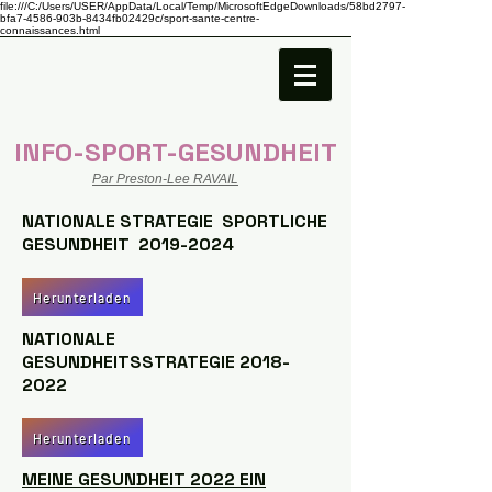
file:///C:/Users/USER/AppData/Local/Temp/MicrosoftEdgeDownloads/58bd2797-
bfa7-4586-903b-8434fb02429c/sport-sante-centre-
connaissances.html
INFO-SPORT-GESUNDHEIT
Par Preston-Lee RAVAIL
NATIONALE STRATEGIE SPORTLICHE
GESUNDHEIT
2019-2024
Herunterladen
NATIONALE
GESUNDHEITSSTRATEGIE
2018-
2022
Herunterladen
MEINE GESUNDHEIT 2022 EIN