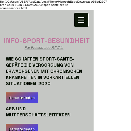
file:///C:/Users/USER/AppData/Local/Temp/MicrosoftEdgeDownloads/58bd2797-
bfa7-4586-903b-8434fb02429c/sport-sante-centre-
connaissances.html
INFO-SPORT-GESUNDHEIT
Par Preston-Lee RAVAIL
WIE SCHAFFEN SPORT-SANTE-
GERÄTE DIE VERSORGUNG VON
ERWACHSENEN MIT CHRONISCHEN
KRANKHEITEN IN VORKARTIELLEN
SITUATIONEN 2020
Herunterladen
APS UND
MUTTERSCHAFTSLEITFADEN
Herunterladen