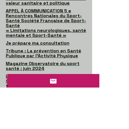
valeur sanitaire et politique
APPEL À COMMUNICATION 5 e
Rencontres Nationales du Sport-
Santé Société Française de Sport-
Santé
« Limitations neurologiques, santé
mentale et Sport-Santé »
Je prépare ma consultation
Tribune : La prévention en Santé
Publique par l’Activité Physique
Magazine Observatoire du sport
santé : juin 2024
Les propositions en faveur du
Sport santé juin 2024 Mutualité
française
Impulser une politique sport-
santé dans les établissements
d’enseignement supérieur
La solution des équipes santé et
sport-santé Une solution adaptée
aux parcours sport-santé
Sport-Santé. Bibliographie