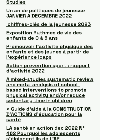
Studies
Un an de politiques de jeunesse
JANVIER A DECEMBRE 2022
chiffres-clés de la jeunesse 2023
Exposition Rythmes de vie des
enfants de 0 à 6 ans
Promouvoir l’activité physique des
enfants et des jeunes à partir de
l’expérience Icaps
Action prevention sport : rapport
d’activité 2022
A mixed-studies systematic review
and meta-analysis of school-
based interventions to promote
physical activity and/or reduce
sedentary time in children
> Guide d’aide à la CONSTRUCTION
D’ACTIONS d’éducation pour la
santé
LA santé en action dec 2022 N°
462 Pourquoi les adolescents
s'éloignent ils de l 'AP