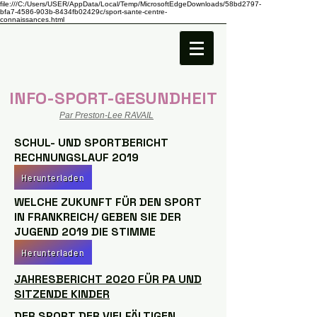
file:///C:/Users/USER/AppData/Local/Temp/MicrosoftEdgeDownloads/58bd2797-
bfa7-4586-903b-8434fb02429c/sport-sante-centre-
connaissances.html
INFO-SPORT-GESUNDHEIT
Par Preston-Lee RAVAIL
SCHUL- UND SPORTBERICHT
RECHNUNGSLAUF 2019
Herunterladen
WELCHE ZUKUNFT FÜR DEN SPORT
IN FRANKREICH/ GEBEN SIE DER
JUGEND 2019 DIE STIMME
Herunterladen
JAHRESBERICHT 2020 FÜR PA UND
SITZENDE KINDER
DER SPORT DER VIELFÄLTIGEN