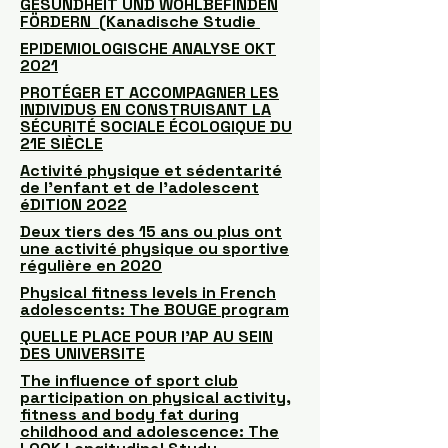
GESUNDHEIT UND WOHLBEFINDEN
FÖRDERN (Kanadische Studie
EPIDEMIOLOGISCHE ANALYSE OKT
2021
PROTÉGER ET ACCOMPAGNER LES
INDIVIDUS EN CONSTRUISANT LA
SÉCURITÉ SOCIALE ÉCOLOGIQUE DU
21E SIÈCLE
Activité physique et sédentarité
de l’enfant et de l’adolescent
éDITION 2022
Deux tiers des 15 ans ou plus ont
une activité physique ou sportive
régulière en 2020
Physical fitness levels in French
adolescents: The BOUGE program
QUELLE PLACE POUR l'AP AU SEIN
DES UNIVERSITE
The influence of sport club
participation on physical activity,
fitness and body fat during
childhood and adolescence: The