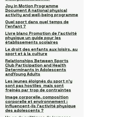
Joy in Motion Programme
Document A national physical
activity and well-being programme
Quel sport dans quel temps de
l’enfant ?
Livre blanc Promotion de l'activité
physique un guide pour les
établissements scolaires
Le droit des enfants aux loisirs, au
sport et à la culture
Relationships Between Sports
Club Participation and Health
Determinants in Adolescents
andYoung Adults
Les jeunes éloignés du sport n’y
sont pas hostiles mais sont
freinés par trop de contraintes
Image corporelle, composition
corporelle et environnement :
influencent-ils l'activité physique
des adolescents ?