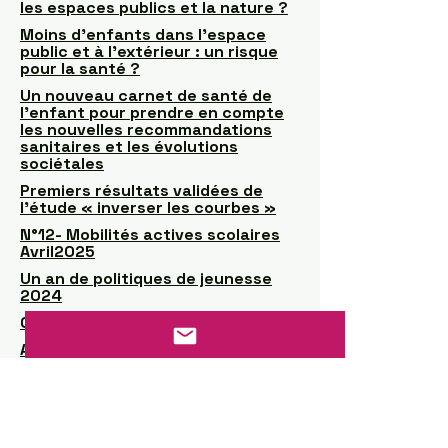
les espaces publics et la nature ?
Moins d'enfants dans l'espace
public et à l'extérieur : un risque
pour la santé ?
Un nouveau carnet de santé de
l’enfant pour prendre en compte
les nouvelles recommandations
sanitaires et les évolutions
sociétales
Premiers résultats validées de
l’étude « inverser les courbes »
N°12- Mobilités actives scolaires
Avril2025
Un an de politiques de jeunesse
2024
Chiffres-clés Jeunesse 2025
Activité physique et
comportements sédentaires chez
les adolescents
Évaluation des aptitudes
physiques des élèves de sixième
et de seconde à la rentrée 2025