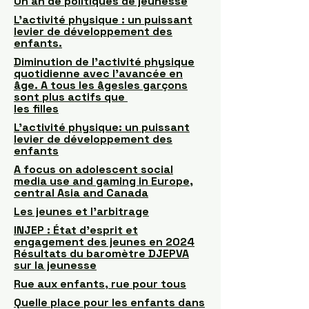
Un an de politiques de jeunesse
L’activité physique : un puissant
levier de développement des
enfants.
Diminution de l'activité physique
quotidienne avec l’avancée en
âge. A tous les âgesles garçons
sont plus actifs que
les filles
L’activité physique: un puissant
levier de développement des
enfants
A focus on adolescent social
media use and gaming in Europe,
central Asia and Canada
Les jeunes et l’arbitrage
INJEP : État d’esprit et
engagement des jeunes en 2024
Résultats du baromètre DJEPVA
sur la jeunesse
Rue aux enfants, rue pour tous
Quelle place pour les enfants dans